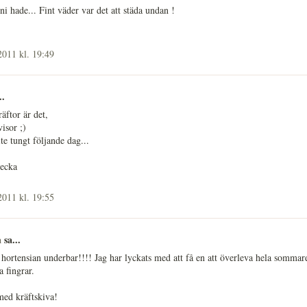
ni hade... Fint väder var det att städa undan !
2011 kl. 19:49
..
äftor är det,
isor ;)
ite tungt följande dag...
vecka
2011 kl. 19:55
a
sa...
t hortensian underbar!!!! Jag har lyckats med att få en att överleva hela sommare
a fingrar.
ed kräftskiva!