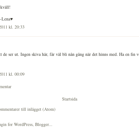
kväll!
-Lena♥
2011 kl. 20:33
t de ser ut. Ingen skiva här, får väl bli nån gång när det hinns med. Ha en fin v
2011 kl. 00:09
mentar
Startsida
mmentarer till inlägget (Atom)