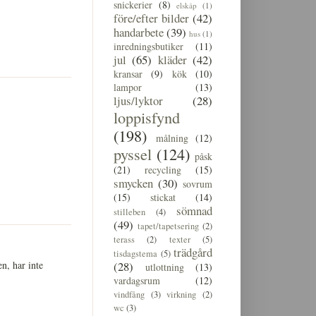
snickerier
(8)
elskåp
(1)
före/efter bilder
(42)
handarbete
(39)
hus
(1)
inredningsbutiker
(11)
jul
(65)
kläder
(42)
kransar
(9)
kök
(10)
lampor
(13)
ljus/lyktor
(28)
loppisfynd
(198)
målning
(12)
pyssel
(124)
påsk
(21)
recycling
(15)
smycken
(30)
sovrum
(15)
stickat
(14)
sömnad
stilleben
(4)
(49)
tapet/tapetsering
(2)
terass
(2)
texter
(5)
trädgård
tisdagstema
(5)
(28)
n, har inte
utlottning
(13)
vardagsrum
(12)
vindfång
(3)
virkning
(2)
wc
(3)