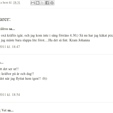
ita hem
kl.
18:31
rer:
ålros
sa...
 oxå kräftis igår, och jag kom inte i säng förräns 4.30;) Så nu har jag käkat pi
jag måste bara slappa lite först....Ha det så fint. Kram Johanna
2011 kl. 18:47
...
t det ser ut!!
t kräftor på år och dag!!
det när jag flyttat hem igen!! :0))
2011 kl. 18:54
g Vet
sa...