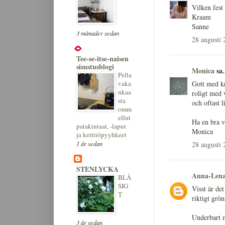
Vilken fest 
Kraam
Sanne
3 månader sedan
28 augusti 
Tee-se-itse-naisen
sisustusblogi
Monica
sa.
Pella
Gott med kr
vaka
nkaa
roligt med v
sta
och oftast l
omm
ellut
Ha en bra 
patakintaat, -laput
Monica
ja keittiöpyyhkeet
1 år sedan
28 augusti 
STENLYCKA
Anna-Len
BLÅ
SIG
Visst är de
T
riktigt grön
Underbart m
3 år sedan