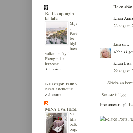
Ha en skön 
Koti kaupungin
Kram Anna
laidalla
Mija
28 augusti 
s
Pueb
lo;
idyll
Lisa
sa...
inen
Åhhh så got
valkoinen kylä
Fuengirolan
Kram Lisa
kupeessa
3 år sedan
29 augusti 
Skicka en kom
Kalastajan vaimo
Kesällä neulottua
5 år sedan
Senaste inlägg
Prenumerera på:
Ko
MINA TVÅ HEM
Vår
lilla
balk
ong.