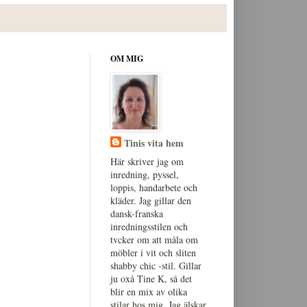
OM MIG
Tinis vita hem
Här skriver jag om
inredning, pyssel,
loppis, handarbete och
kläder. Jag gillar den
dansk-franska
inredningsstilen och
tvcker om att måla om
möbler i vit och sliten
shabby chic -stil. Gillar
ju oxå Tine K, så det
blir en mix av olika
stilar hos mig. Jag älskar