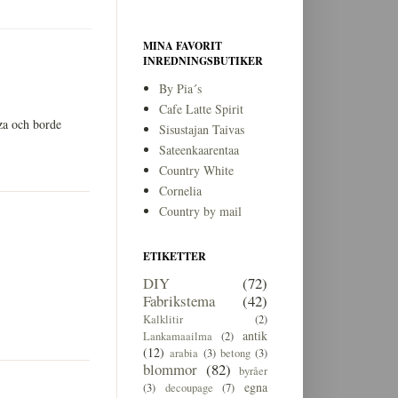
MINA FAVORIT
INREDNINGSBUTIKER
By Pia´s
Cafe Latte Spirit
zza och borde
Sisustajan Taivas
Sateenkaarentaa
Country White
Cornelia
Country by mail
ETIKETTER
DIY
(72)
Fabrikstema
(42)
Kalklitir
(2)
antik
Lankamaailma
(2)
(12)
arabia
(3)
betong
(3)
blommor
(82)
byråer
egna
(3)
decoupage
(7)