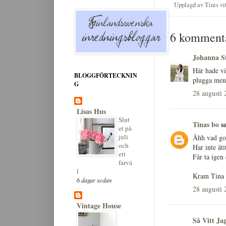
Upplagd av
Tinis v
6 kommenta
Johanna St
Här hade vi
BLOGGFÖRTECKNIN
plugga men 
G
28 augusti 
Lisas Hus
Slut
Tinas bo
sa
et på
juli
Åhh vad got
och
Har inte äti
ett
Får ta igen 
farvä
l
Kram Tina
6 dagar sedan
28 augusti 
Vintage House
Så Vitt Ja