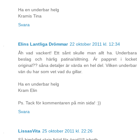
Ha en underbar helg
Kramis Tina
Svara
Elins Lantliga Drömmar
22 oktober 2011 kl. 12:34
Åh vad vackert! Ett sånt skulle man allt ha. Underbara
beslag och härlig patina/slitning. Är pappret i locket
original?? såna detaljer är värda en hel del. Vilken underbar
vän du har som vet vad du gillar.
Ha en underbar helg
Kram Elin
Ps. Tack för kommentaren på min sida! :))
Svara
LissasVita
25 oktober 2011 kl. 22:26
Så himlafint skrin,fröjd för ögat!!//Lisbeth