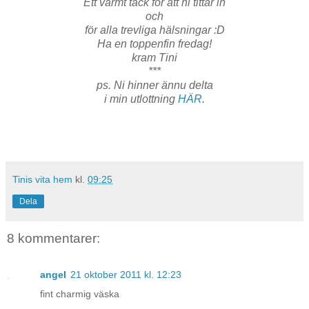
Ett varmt tack för att ni tittar in
och
för alla trevliga hälsningar :D
Ha en toppenfin fredag!
kram Tini
***
ps. Ni hinner ännu delta
i min utlottning
HÄR
.
Tinis vita hem
kl.
09:25
Dela
8 kommentarer:
angel
21 oktober 2011 kl. 12:23
fint charmig väska