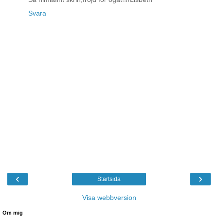
Svara
‹
›
Startsida
Visa webbversion
Om mig