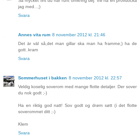
Så mycket fint du har runt omkring dej. Vill ha en provdocka
jag med...;)
Svara
Annes vita rum
8 november 2012 kl. 21:46
Det är väl så,det man gillar ska man ha framme;) ha de
gott..kram
Svara
Sommerhuset i bakken
8 november 2012 kl. 22:57
Veldig koselig soverom med mange flotte detaljer. Der sover
du nok godt ;-)
Ha en riktig god natt! Sov godt og drøm søtt (i det flotte
soverommet ditt ;-)
Klem
Svara