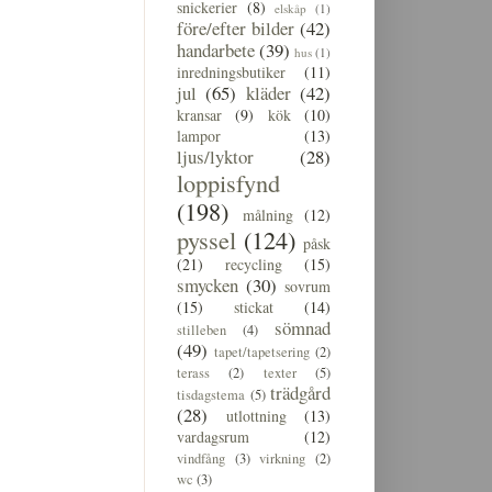
snickerier
(8)
elskåp
(1)
före/efter bilder
(42)
handarbete
(39)
hus
(1)
inredningsbutiker
(11)
jul
(65)
kläder
(42)
kransar
(9)
kök
(10)
lampor
(13)
ljus/lyktor
(28)
loppisfynd
(198)
målning
(12)
pyssel
(124)
påsk
(21)
recycling
(15)
smycken
(30)
sovrum
(15)
stickat
(14)
sömnad
stilleben
(4)
(49)
tapet/tapetsering
(2)
terass
(2)
texter
(5)
trädgård
tisdagstema
(5)
(28)
utlottning
(13)
vardagsrum
(12)
vindfång
(3)
virkning
(2)
wc
(3)