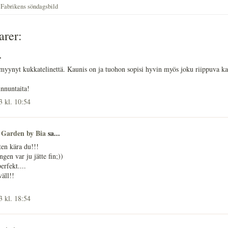
,
Fabrikens söndagsbild
rer:
.
myynyt kukkatelinettä. Kaunis on ja tuohon sopisi hyvin myös joku riippuva ka
nnuntaita!
 kl. 10:54
 Garden by Bia
sa...
ten kära du!!!
gen var ju jätte fin;))
erfekt....
väll!!
 kl. 18:54