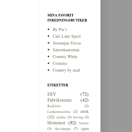
MINA FAVORIT
INREDNINGSBUTIKER
By Pia´s
Cafe Latte Spirit
Sisustajan Taivas
Sateenkaarentaa
Country White
Cornelia
Country by mail
ETIKETTER
DIY
(72)
Fabrikstema
(42)
Kalklitir
(2)
antik
Lankamaailma
(2)
(12)
arabia
(3)
betong
(3)
blommor
(82)
byråer
egna
(3)
decoupage
(7)