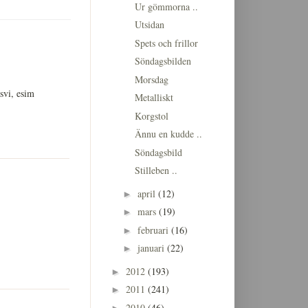
Ur gömmorna ..
Utsidan
Spets och frillor
Söndagsbilden
Morsdag
svi, esim
Metalliskt
Korgstol
Ännu en kudde ..
Söndagsbild
Stilleben ..
april
(12)
►
mars
(19)
►
februari
(16)
►
januari
(22)
►
2012
(193)
►
2011
(241)
►
2010
(46)
►