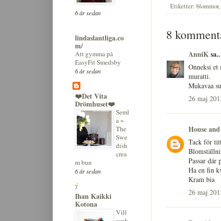
Etiketter:
blommor
6 år sedan
8 kommenta
lindaslantliga.co
m/
AnniK
sa..
Att gymma på
EasyFit Smedsby
Onneksi et 
6 år sedan
muratti.
Mukavaa su
❤️Det Vita
26 maj 2013
Drömhuset❤️
Seml
a ~
House and
The
Swe
Tack för tit
dish
Blomställnin
crea
Passar där p
m bun
Ha en fin k
6 år sedan
Kram bia
26 maj 2013
Ihan Kaikki
Kotona
Vill
asuk