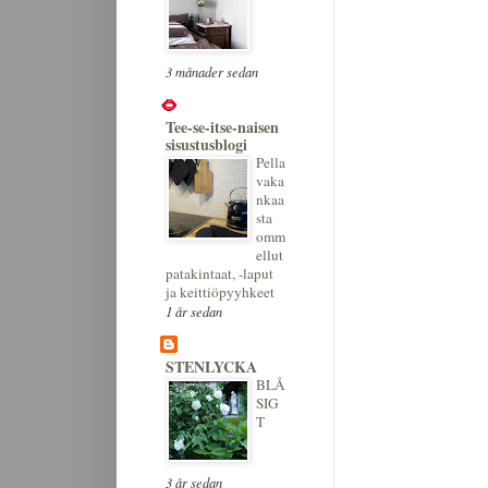
3 månader sedan
Tee-se-itse-naisen
sisustusblogi
Pella
vaka
nkaa
sta
omm
ellut
patakintaat, -laput
ja keittiöpyyhkeet
1 år sedan
STENLYCKA
BLÅ
SIG
T
3 år sedan