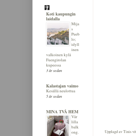
Koti kaupungin
laidalla
Mija
s
Pueb
lo;
idyll
inen
valkoinen kylä
Fuengirolan
kupeessa
3 år sedan
Kalastajan vaimo
Kesällä neulottua
5 år sedan
MINA TVÅ HEM
Vår
lilla
balk
Upplagd av
Tinis v
ong.